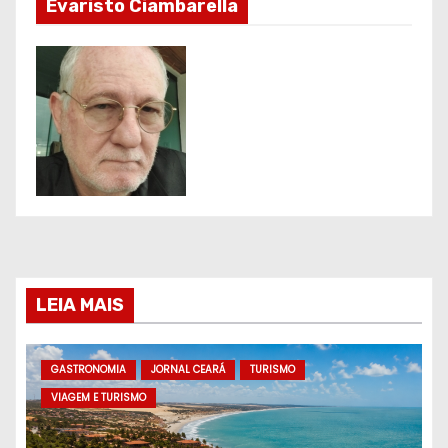
Evaristo Ciambarella
LEIA MAIS
GASTRONOMIA
JORNAL CEARÁ
TURISMO
VIAGEM E TURISMO