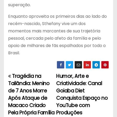
superação.
Enquanto aproveita os primeiros dias ao lado do
recém-nascido, Sthefany vive um dos
momentos mais marcantes de sua trajetória
pessoal, cercada pelo afeto da família e pelo
apoio de milhares de fãs espalhados por todo o
Brasil.
Tragédia na
Humor, Arte e
N
Tailândia: Menino
Criatividade: Canal
a
de 7 Anos Morre
Goiaba Diet
Após Ataque de
Conquista Espaço no
v
Macaco Criado
YouTube com
e
Pela Própria Família
Produções