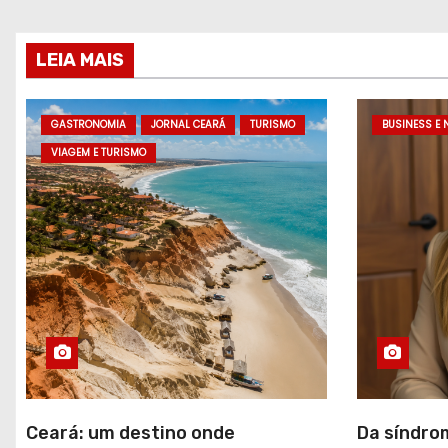
LEIA MAIS
GASTRONOMIA
JORNAL CEARÁ
TURISMO
BUSINESS E 
VIAGEM E TURISMO
Ceará: um destino onde
Da síndro