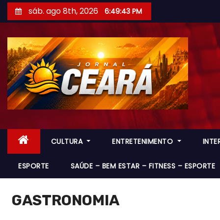
S
sáb. ago 8th, 2026
6:49:45 PM
k
i
p
t
o
c
o
n
t
CULTURA
ENTRETENIMENTO
INT
e
n
ESPORTE
SAÚDE – BEM ESTAR – FITNESS – ESPORTE
t
GASTRONOMIA