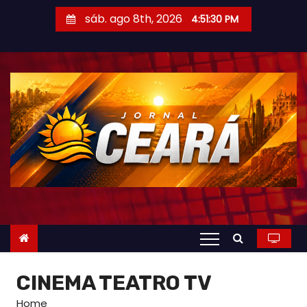
S
sáb. ago 8th, 2026
4:51:32 PM
k
i
p
t
o
c
o
n
t
e
n
t
CINEMA TEATRO TV
Home