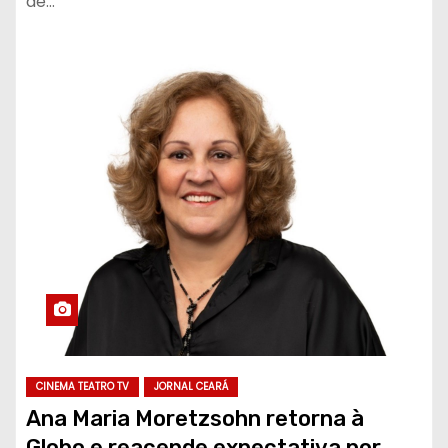
de…
CINEMA TEATRO TV
JORNAL CEARÁ
Ana Maria Moretzsohn retorna à
Globo e reacende expectativa por