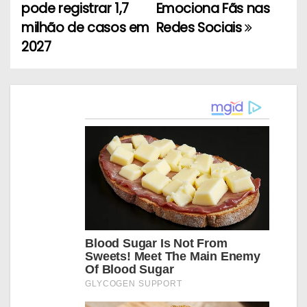
pode registrar 1,7
Emociona Fãs nas
v
milhão de casos em
Redes Sociais
e
2027
g
a
ç
ã
o
d
e
P
o