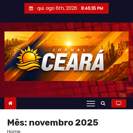
S
qui. ago 6th, 2026
8:46:36 PM
k
i
p
t
o
c
o
n
t
e
n
t
Mês: novembro 2025
Home