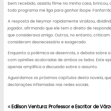
bem recebido, assistiu filme na minha casa, brincou
todo programa me liga para ganhar ibope. Fanfarrão,
A resposta de Neymar rapidamente viralizou, dividind
jogador, afirmando que ele tem o direito de respond
que considerava amigo. Outros, no entanto, critica
consideram desnecessário e exagerado.
Enquanto a polêmica se desenrola, o debate sobre a 
com opiniões acaloradas de ambos os lados. Este epis
apenas amplifica a discussão sobre o assunto.
Aguardamos os próximos capítulos desta novela, qu
declarações inflamadas nas redes sociais.
Edilson Ventura: Professor e Escritor de Vár
N