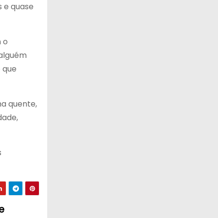
s e quase
 o
 alguém
o que
ma quente,
dade,
s
e