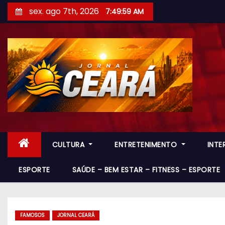
S
sex. ago 7th, 2026
7:50:00 AM
k
i
p
t
o
c
o
n
t
CULTURA
ENTRETENIMENTO
INT
e
n
ESPORTE
SAÚDE – BEM ESTAR – FITNESS – ESPORTE
t
FAMOSOS
JORNAL CEARÁ