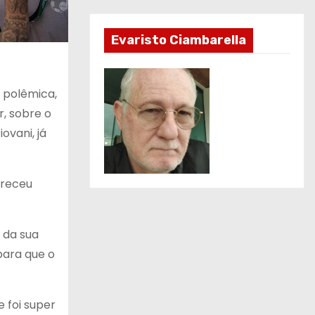
Evaristo Ciambarella
 polêmica,
, sobre o
ovani, já
areceu
 da sua
para que o
 foi super