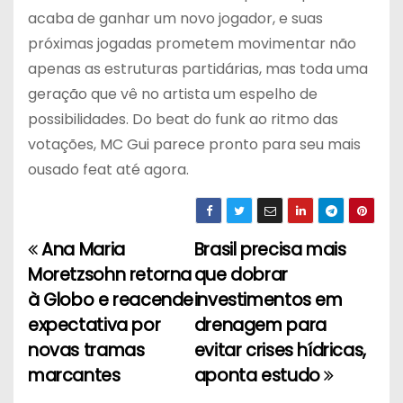
acaba de ganhar um novo jogador, e suas
próximas jogadas prometem movimentar não
apenas as estruturas partidárias, mas toda uma
geração que vê no artista um espelho de
possibilidades. Do beat do funk ao ritmo das
votações, MC Gui parece pronto para seu mais
ousado feat até agora.
Ana Maria
Brasil precisa mais
N
Moretzsohn retorna
que dobrar
a
à Globo e reacende
investimentos em
expectativa por
drenagem para
v
novas tramas
evitar crises hídricas,
e
marcantes
aponta estudo