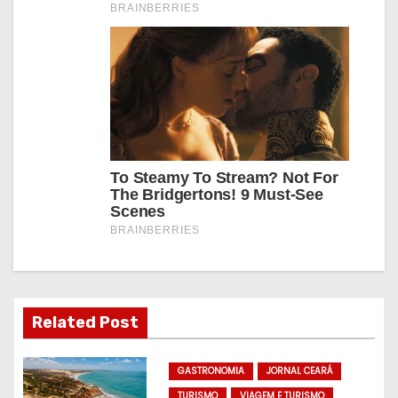
Related Post
GASTRONOMIA
JORNAL CEARÁ
TURISMO
VIAGEM E TURISMO