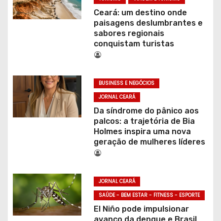
Ceará: um destino onde
paisagens deslumbrantes e
sabores regionais
conquistam turistas
BUSINESS E NEGÓCIOS
JORNAL CEARÁ
Da síndrome do pânico aos
palcos: a trajetória de Bia
Holmes inspira uma nova
geração de mulheres líderes
JORNAL CEARÁ
SAÚDE - BEM ESTAR - FITNESS - ESPORTE
El Niño pode impulsionar
avanço da dengue e Brasil