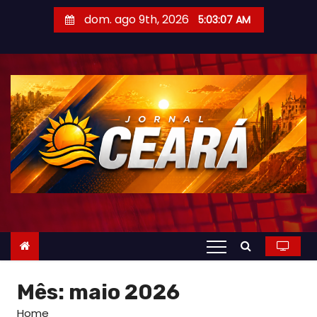
S
dom. ago 9th, 2026
5:03:08 AM
k
i
p
t
o
c
o
n
t
e
n
t
Mês: maio 2026
Home