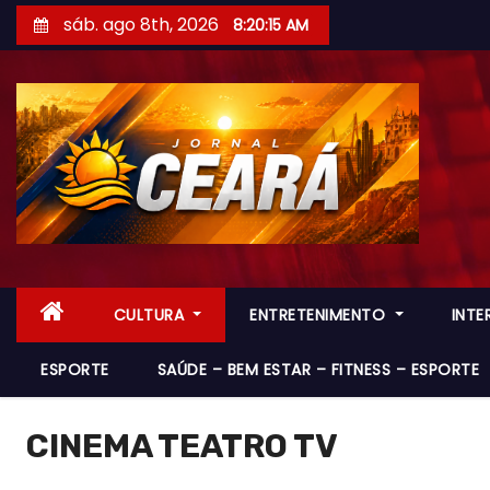
S
sáb. ago 8th, 2026
8:20:16 AM
k
i
p
t
o
c
o
n
t
CULTURA
ENTRETENIMENTO
INT
e
n
ESPORTE
SAÚDE – BEM ESTAR – FITNESS – ESPORTE
t
CINEMA TEATRO TV