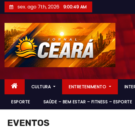
S
sex. ago 7th, 2026
9:00:51 AM
k
i
p
t
o
c
o
n
t
CULTURA
ENTRETENIMENTO
INT
e
n
ESPORTE
SAÚDE – BEM ESTAR – FITNESS – ESPORTE
t
EVENTOS