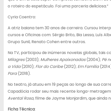
o roteiro do espetáculo. Foi uma parceria deliciosa.”
Cyria Coentro:
A atriz baiana tem 30 anos de carreira. Cursou Inter
cursos e Oficinas com: Sérgio Brito, Bia Lessa, Luís A
Grupo Sunil, Renato Cohen entre outros.
Na TV, participou de inúmeras novelas globais, tais 
Milagres
(2003);
Mulheres Apaixonadas
(2004);
Pé n
a Vida
(2010);
Flor do Caribe
(2012);
Em Família
(2014
Para
(2018).
No teatro, já atuou em 19 peças ao longo de sua carre
Capadócia rodar seu mais recente longa-metragem, q
Avental Rosa
, filme de Jayme Monjardim, que ainda n
Ficha Técnica
: