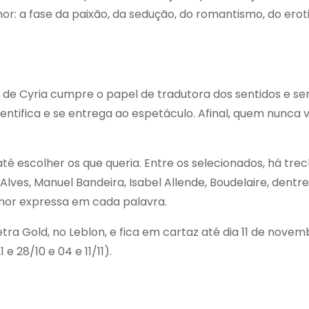
r: a fase da paixão, da sedução, do romantismo, do erot
a de Cyria cumpre o papel de tradutora dos sentidos e s
entifica e se entrega ao espetáculo. Afinal, quem nunca 
até escolher os que queria. Entre os selecionados, há tre
Alves, Manuel Bandeira, Isabel Allende, Boudelaire, dentre
mor expressa em cada palavra.
etra Gold, no Leblon, e fica em cartaz até dia 11 de nove
 28/10 e 04 e 11/11).