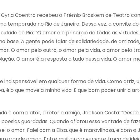
e, Cyria Coentro recebeu o Prêmio Braskem de Teatro c
ima temporada no Rio de Janeiro. Dessa vez, a convite do
cidade do Rio: “O amor é o princípio de todas as virtudes
mo base. A gente pode falar de solidariedade, de amizade
mor. O amor pelo outro, o amor pela vida, o amor pelo tr
lução. O amor é a resposta a tudo nessa vida. O amor m
 e indispensável em qualquer forma de vida. Como atriz, ut
, é o que move a minha vida. E que bom poder unir a art
inda e com o ator, diretor e amigo, Jackson Costa: “Desde
s poesias guardadas. Quando aflorou essa vontade de faz
e: o amor. Falei com a Elisa, que é maravilhosa, e com o 
m grande amigo. Entre muitas conversas e troca de idei