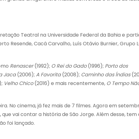
pretação Teatral na Universidade Federal da Bahia e part
lberto Resende, Cacá Carvalho, Luís Otávio Burnier, Grupo 
como
Renascer
(1992);
O Rei do Gado
(1996);
Porto dos
a Jaca
(2006);
A Favorita
(2008);
Caminho das Índias
(20
);
Velho Chico
(2016) e mais recentemente,
O Tempo Nã
ira. No cinema, já fez mais de 7 filmes. Agora em setembr
ue vai contar a história de São Jorge. Além desse, tem
ão foi lançado.