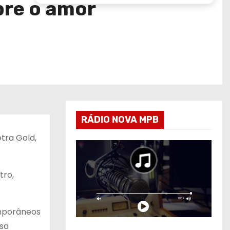
bre o amor
RÁDIO NOVA MPB
etra Gold,
tro,
emporâneos
sa