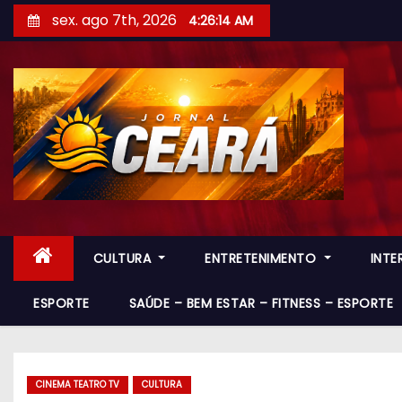
S
sex. ago 7th, 2026
4:26:16 AM
k
i
p
t
o
c
o
n
t
CULTURA
ENTRETENIMENTO
INT
e
n
ESPORTE
SAÚDE – BEM ESTAR – FITNESS – ESPORTE
t
CINEMA TEATRO TV
CULTURA