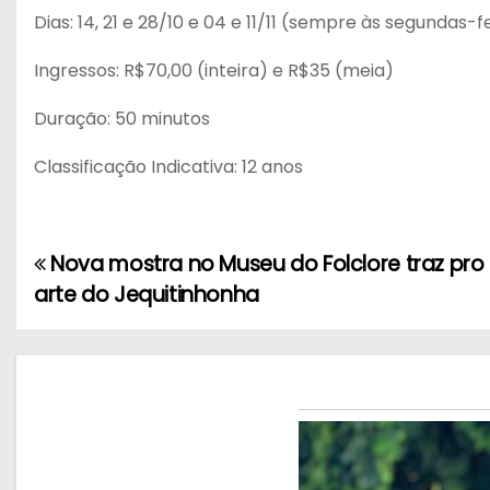
Dias: 14, 21 e 28/10 e 04 e 11/11 (sempre às segundas-f
Ingressos: R$70,00 (inteira) e R$35 (meia)
Duração: 50 minutos
Classificação Indicativa: 12 anos
Nova mostra no Museu do Folclore traz pro 
N
arte do Jequitinhonha
a
v
e
g