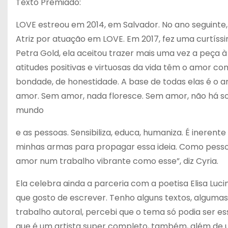
Texto Premiado:
LOVE estreou em 2014, em Salvador. No ano seguint
Atriz por atuação em LOVE. Em 2017, fez uma curtíss
Petra Gold, ela aceitou trazer mais uma vez a peça à 
atitudes positivas e virtuosas da vida têm o amor co
bondade, de honestidade. A base de todas elas é o a
amor. Sem amor, nada floresce. Sem amor, não há so
mundo
e as pessoas. Sensibiliza, educa, humaniza. É inerente
minhas armas para propagar essa ideia. Como pessoa
amor num trabalho vibrante como esse”, diz Cyria.
Ela celebra ainda a parceria com a poetisa Elisa Luc
que gosto de escrever. Tenho alguns textos, alguma
trabalho autoral, percebi que o tema só podia ser ess
que é um artista super completo, também, além de u