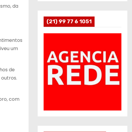
ismo, da
(21) 99 77 6 1051
entimentos
viveu um
chos de
 outros.
mbro, com