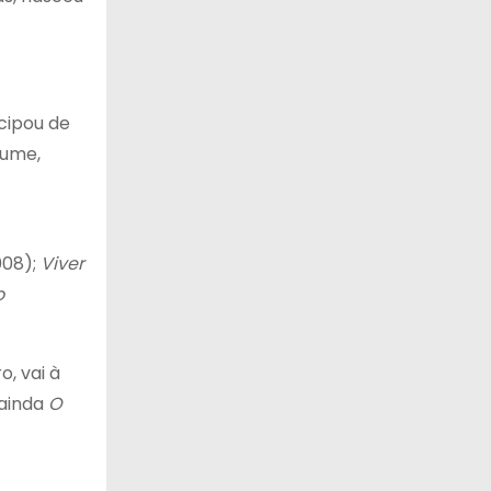
icipou de
Lume,
08);
Viver
o
o, vai à
 ainda
O