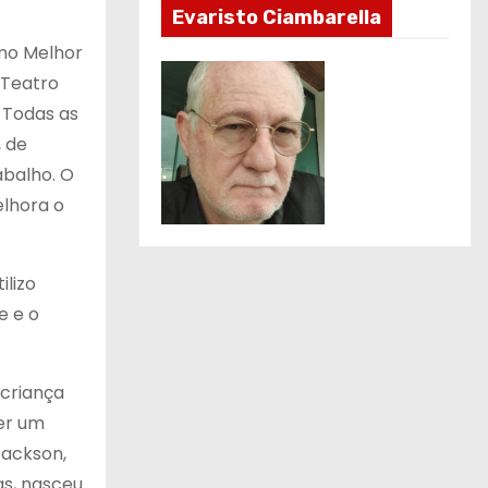
Evaristo Ciambarella
omo Melhor
 Teatro
. Todas as
, de
abalho. O
elhora o
ilizo
e e o
 criança
er um
Jackson,
as, nasceu